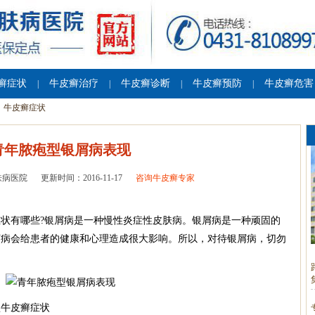
癣症状
牛皮癣治疗
牛皮癣诊断
牛皮癣预防
牛皮癣危害
|
|
|
|
牛皮癣症状
青年脓疱型银屑病表现
肤病医院
更新时间：2016-11-17
咨询牛皮癣专家
状有哪些?银屑病是一种慢性炎症性皮肤病。银屑病是一种顽固的
屑病会给患者的健康和心理造成很大影响。所以，对待银屑病，切勿
型牛皮癣症状