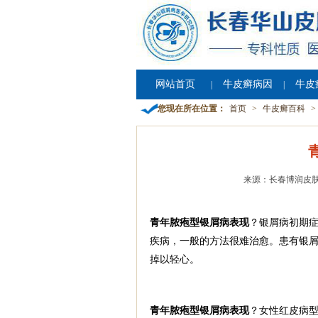
网站首页
牛皮癣病因
牛皮
|
|
您现在所在位置：
首页
>
牛皮癣百科
>
来源：长春博润皮
青年脓疱型银屑病表现
？银屑病初期症
疾病，一般的方法很难治愈。患有银
掉以轻心。
青年脓疱型银屑病表现
？女性红皮病