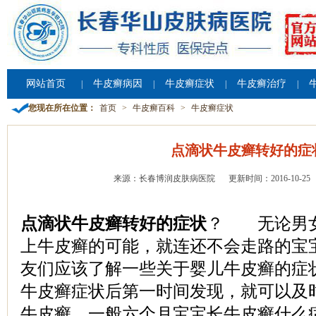
网站首页
牛皮癣病因
牛皮癣症状
牛皮癣治疗
|
|
|
|
您现在所在位置：
首页
>
牛皮癣百科
>
牛皮癣症状
点滴状牛皮癣转好的症
来源：长春博润皮肤病医院
更新时间：2016-10-25
点滴状牛皮癣转好的症状
？ 无论男女
上牛皮癣的可能，就连还不会走路的宝
友们应该了解一些关于婴儿牛皮癣的症
牛皮癣症状后第一时间发现，就可以及
牛皮癣。一般六个月宝宝长牛皮癣什么