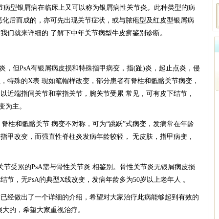
病型银屑病在临床上又可以称为银屑病性关节炎。此种类型的病
恶化后而成的，亦可先出现关节症状，或与脓疱型及红皮型银屑病
我们就来详细的 了解下中年关节病型牛皮癣鉴别诊断。
，但PsA有银屑病皮损和特殊指甲病变，指(趾)炎，起止点炎，侵
，特殊的X表 现如笔帽样改变，部分患者有脊柱和骶髂关节病变，
以近端指间关节和掌指关节，腕关节受累 常见，可有皮下结节，
变为主。
脊柱和骶髂关节 病变不对称，可为“跳跃”式病变，发病常在年龄
指甲改变，而强直性脊柱炎发病年龄较轻， 无皮肤，指甲病变，
受累的PsA需与骨性关节炎 相鉴别。骨性关节炎无银屑病皮损
节，无PsA的典型X线改变，发病年龄多为50岁以上老年人 。
经做出了一个详细的介绍，希望对大家治疗此病能够起到有效的
很大的，希望大家重视治疗。