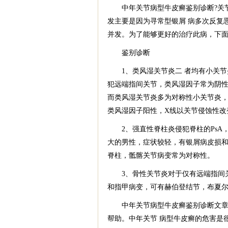
中年关节病型牛皮癣鉴别诊断?关节
发主要是因为寻常型银屑 病多次反复
并发。为了能够更好的治疗此病，下面
鉴别诊断
1、类风湿关节炎二 者均有小关节炎
犯远端指间关节，类风湿因子常为阴性
而类风湿关节炎多为对称性小关节炎，
类风湿因子阳性，X线以关节侵蚀性改
2、强直性脊柱炎侵犯脊柱的PsA，
大的男性，症状较轻，有银屑病皮损和
脊柱，骶髂关节病变常为对称性。
3、骨性关节炎对于仅有远端指间关节
和指甲病变，可有赫伯登结节，布夏尔结
中年关节病型牛皮癣鉴别诊断文章已
帮助。中年关节 病型牛皮癣的危害是