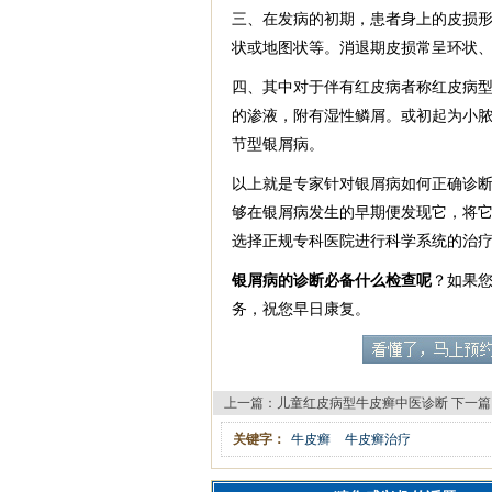
三、在发病的初期，患者身上的皮损
状或地图状等。消退期皮损常呈环状
四、其中对于伴有红皮病者称红皮病
的渗液，附有湿性鳞屑。或初起为小
节型银屑病。
以上就是专家针对银屑病如何正确诊
够在银屑病发生的早期便发现它，将
选择正规专科医院进行科学系统的治
银屑病的诊断必备什么检查呢
？如果
务，祝您早日康复。
上一篇：
儿童红皮病型牛皮癣中医诊断
下一篇
关键字：
牛皮癣
牛皮癣治疗