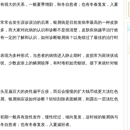
节有很大的关系，一般夏季增剧，秋冬自愈者；也有冬春复发，入夏
以常常会发生误诊误治的后果，银屑病是目前发病率最高的一种皮肤
越多，而大家对此病的认识和诊断不是很清楚，皮肤疾病越早治疗效
断有一定的了解和认识，如何诊断银屑病？以免错过了最佳的治疗时
可表现为多种形式，当患者的病情进入静止期时，皮损常为斑块状或
环状。少数皮疹上的鳞屑较厚，有时堆积如壳蛎状。接下来就针对银
针头至扁豆大的炎性扁平丘疹，而后会慢慢的扩大钱币或更大淡红色
鳞屑。银屑病应该如何诊断？轻轻刮除表面鳞屑，则霹出一层淡红色
的初期一般具有急性发作，慢性经过，倾向复发，这时候的银屑病与
秋冬自愈者；也有冬春复发，入夏减轻者。