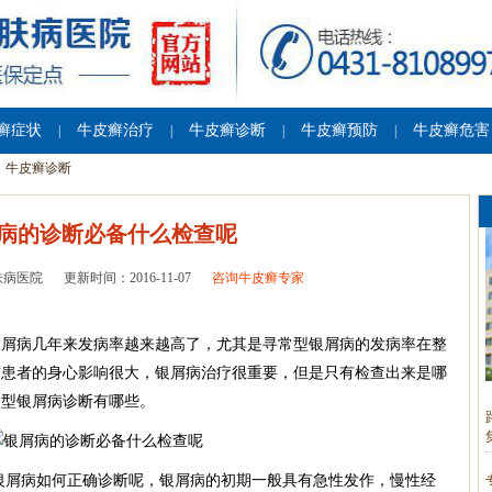
癣症状
牛皮癣治疗
牛皮癣诊断
牛皮癣预防
牛皮癣危害
|
|
|
|
牛皮癣诊断
病的诊断必备什么检查呢
肤病医院
更新时间：2016-11-07
咨询牛皮癣专家
屑病几年来发病率越来越高了，尤其是寻常型银屑病的发病率在整
与患者的身心影响很大，银屑病治疗很重要，但是只有检查出来是哪
常型银屑病诊断有哪些。
银屑病如何正确诊断呢，银屑病的初期一般具有急性发作，慢性经