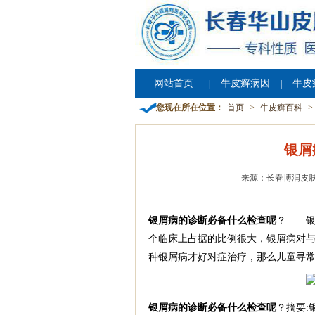
网站首页
牛皮癣病因
牛皮
|
|
您现在所在位置：
首页
>
牛皮癣百科
>
银屑
来源：长春博润皮
银屑病的诊断必备什么检查呢
？ 银
个临床上占据的比例很大，银屑病对
种银屑病才好对症治疗，那么儿童寻
银屑病的诊断必备什么检查呢
？摘要: