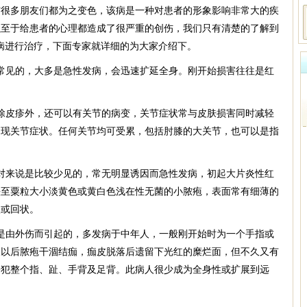
多朋友们都为之变色，该病是一种对患者的形象影响非常大的疾
以至于给患者的心理都造成了很严重的创伤，我们只有清楚的了解到
病进行治疗，下面专家就详细的为大家介绍下。
见的，大多是急性发病，会迅速扩延全身。刚开始损害往往是红
皮疹外，还可以有关节的病变，关节症状常与皮肤损害同时减轻
出现关节症状。任何关节均可受累，包括肘膝的大关节，也可以是指
来说是比较少见的，常无明显诱因而急性发病，初起大片炎性红
头至粟粒大小淡黄色或黄白色浅在性无菌的小脓疱，表面常有细薄的
状或回状。
由外伤而引起的，多发病于中年人，一般刚开始时为一个手指或
天以后脓疱干涸结痂，痂皮脱落后遗留下光红的糜烂面，但不久又有
侵犯整个指、趾、手背及足背。此病人很少成为全身性或扩展到远