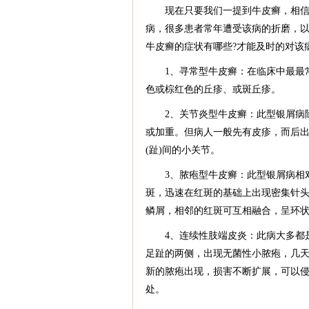
现在只要我们一提到牛皮癣，相信很
病，很多患者常年遭受该病的折磨，
牛皮癣的症状有哪些?才能及时的对该
1、寻常型牛皮癣：在临床中最最常
色或棕红色的丘疹、或斑丘疹。
2、关节炎型牛皮癣：此型银屑病除
或加重。但病人一般先有皮疹，而后
(趾)间的小关节。
3、脓疱型牛皮癣：此型银屑病相对
斑，迅速在红斑的基础上出现密集针
鳞屑，相邻的红斑可互相融合，呈环
4、连续性肢端皮炎：此病大多都是
足趾的两侧，出现无菌性小脓疱，几
新的脓疱出现，损害不断扩展，可以
处。