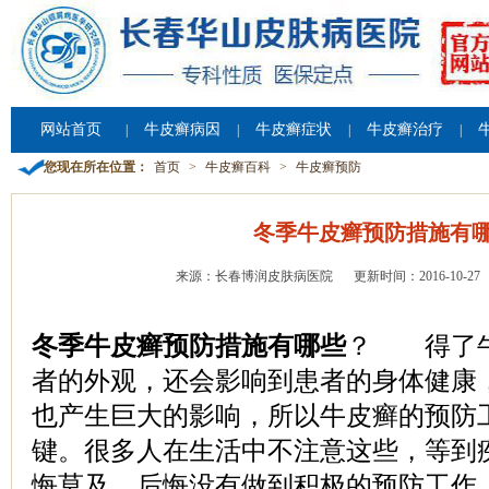
网站首页
牛皮癣病因
牛皮癣症状
牛皮癣治疗
|
|
|
|
您现在所在位置：
首页
>
牛皮癣百科
>
牛皮癣预防
冬季牛皮癣预防措施有
来源：长春博润皮肤病医院
更新时间：2016-10-27
冬季牛皮癣预防措施有哪些
？ 得了牛
者的外观，还会影响到患者的身体健康
也产生巨大的影响，所以牛皮癣的预防
键。很多人在生活中不注意这些，等到
悔莫及，后悔没有做到积极的预防工作