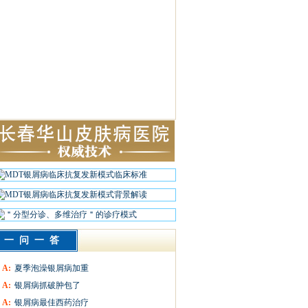
一问一答
A:
夏季泡澡银屑病加重
A:
银屑病抓破肿包了
A:
银屑病最佳西药治疗