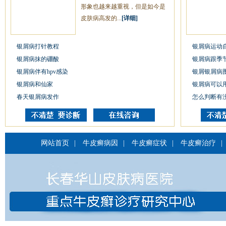
形象也越来越重视，但是如今是
皮肤病高发的...
[详细]
银屑病打针教程
银屑病运动
银屑病抹的硼酸
银屑病跟季
银屑病伴有hpv感染
银屑银屑病
银屑病和仙家
银屑病可以
春天银屑病发作
怎么判断有
网站首页
|
牛皮癣病因
|
牛皮癣症状
|
牛皮癣治疗
|