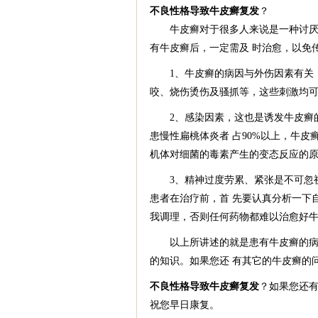
不良性格导致牛皮癣复发
？
牛皮癣对于很多人来说是一种讨厌的
有牛皮癣后，一定需及 时治愈，以免
1、牛皮癣的病因与外伤因素有关，
咬、烧伤烫伤及骚抓等，这些刺激均
2、感染因素，这也是诱发牛皮癣的
患慢性扁桃体炎者 占90%以上，牛皮
机体对细菌的毒素产生的变态反应的
3、精神过度劳累、紧张是不可忽视
患者在治疗前，首 先要认真分析一下
我调理，否则任何药物都难以治愈好
以上所讲述的就是患有牛皮癣的病因
的知识。如果您还 有其它的牛皮癣的
不良性格导致牛皮癣复发
？如果您还
祝您早日康复。